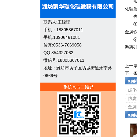
实验
化硅
去杂
联系人:王经理
①首
手机：18805367011
金属
手机:13906461081
②其
传真:0536-7669058
游离
QQ:854327062
微信号:18805367011
上一
地址：潍坊市坊子区坊城街道永宁路
下一
0669号
相关
碳化
防腐
金属
相关