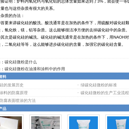
证明：炉料内氧化钙与氧化铝的总体含量如果达到了3%，就会使一等级
质量也与这些杂质有很大的关系。
质的办法：
要来讲碳化硅的酸洗。酸洗通常是在加热的条件下，用硫酸对碳化硅颗
铁，氧化铁，镁，铝等杂质。这么能够很洁净方便的去掉碳化硅中的杂质
次是碳化硅的碱洗。碳化硅的碱洗通常是在加热的条件下，用NAOH对
硅，二氧化硅等等，这么能够进步碳化硅的含量，加强它的碳化硅含量。
条：
碳化硅微粉是什么
条：
碳化硅微粉在油漆和涂料中的作用
资料
硅的发展历史
绿碳化硅微粉的标准
涂料的防腐原理
碳化硅微粉的生产工业流程
防腐表面喷涂的方法
产品