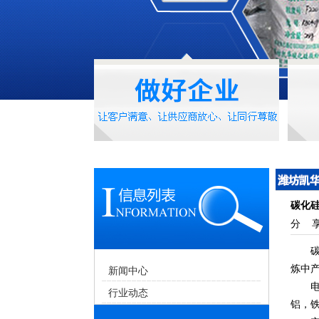
碳化
分 享
碳化
炼中
新闻中心
电工
行业动态
铝，