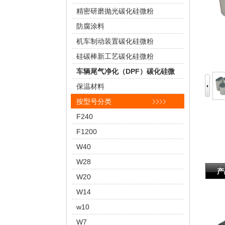
精密研磨抛光碳化硅微粉
防腐涂料
机车制动装置碳化硅微粉
硅碳棒新工艺碳化硅微粉
车辆尾气净化（DPF）碳化硅微
粉
保温材料
按型号分类
F240
F1200
W40
W28
产
W20
W14
w10
W7