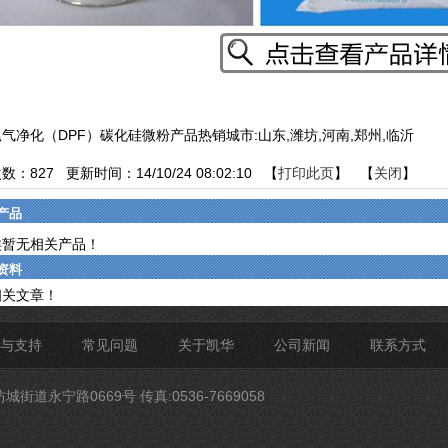
气净化（DPF）碳化硅微粉产品热销城市:山东,潍坊,河南,郑州,临沂
次数：
827
更新时间：14/10/24 08:02:10 【
打印此页
】 【
关闭
】
产品
类暂无相关产品！
资料
相关文章！
与支持
常见问题
关于凯华
公司新闻
联系方式
道永宁路0669号 传真:0536-7669058