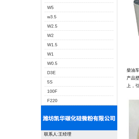
W5
w3.5
W2.5
W2
W1.5
W1
W0.5
柴油
D3E
产品壁
5S
上，
100F
F220
联系人:王经理