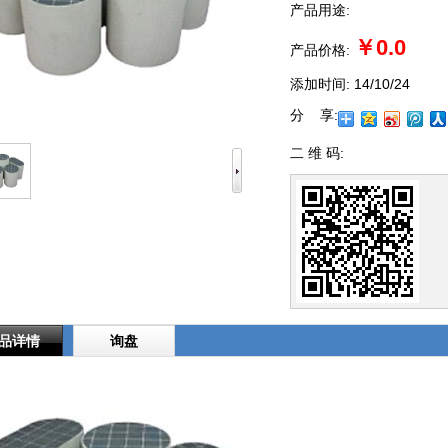
产品用途:
￥0.0
产品价格:
添加时间:
14/10/24
分 享:
二 维 码:
品详情
询盘