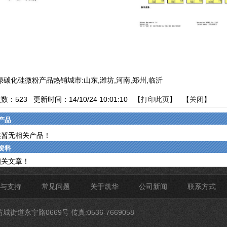
F绿碳化硅微粉产品热销城市:山东,潍坊,河南,郑州,临沂
次数：
523
更新时间：14/10/24 10:01:10 【
打印此页
】 【
关闭
】
产品
类暂无相关产品！
资料
相关文章！
与支持
常见问题
关于凯华
公司新闻
联系方式
道永宁路0669号 传真:0536-7669058