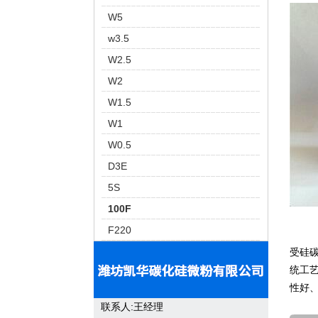
W5
w3.5
W2.5
W2
W1.5
W1
W0.5
D3E
5S
100F
F220
受硅
统工
性好
联系人:王经理