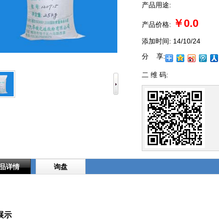
产品用途:
￥0.0
产品价格:
添加时间:
14/10/24
分 享:
二 维 码:
品详情
询盘
展示