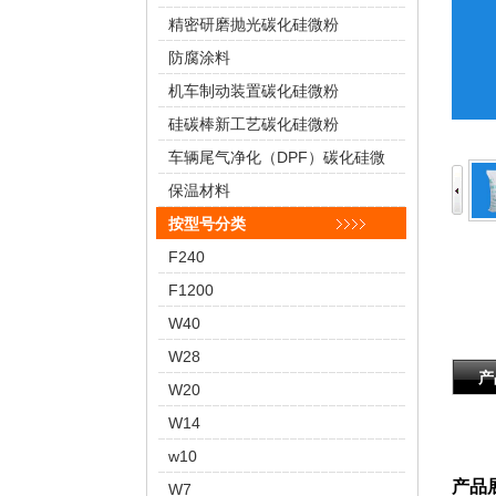
精密研磨抛光碳化硅微粉
防腐涂料
机车制动装置碳化硅微粉
硅碳棒新工艺碳化硅微粉
车辆尾气净化（DPF）碳化硅微
粉
保温材料
按型号分类
F240
F1200
W40
W28
产
W20
W14
w10
产品
W7