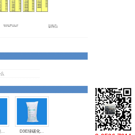
么
..
D3E绿碳化...