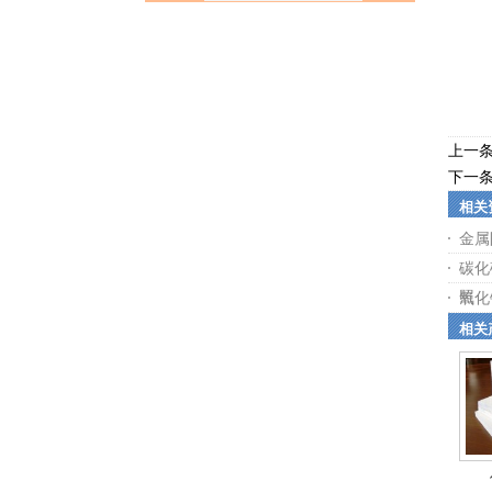
上一
下一
相关
金属
碳化
照
氧化
相关